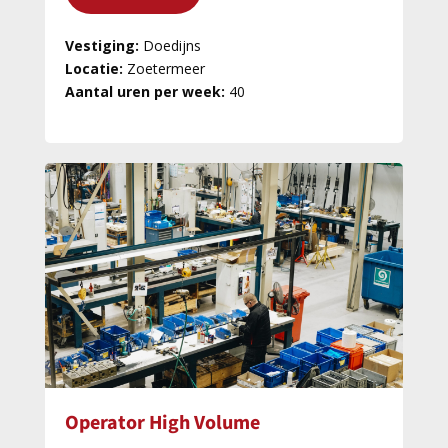
diepgaande technische kennis met
projectleiderschap en draagt actief bij aan de
Vestiging:
Doedijns
verdere ontwikkeling van zowel onze
Locatie:
Zoetermeer
producten & systemen als onze engineers.
Aantal uren per week:
40
Operator High Volume