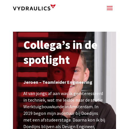
Collega’s in de
spotlight
Jeroen – Teamleider Engineering
Al van jongs af aan was ik geïnteresseerd
in techniek, wat me leidde naar de studie
Werktuigbouwkunde in Amsterdam. In
2019 begon mijn avontuur bij Doedijns
met een afstudeerstage. Daarna kon ik bij
Doedijns blijven als Design Engineer,