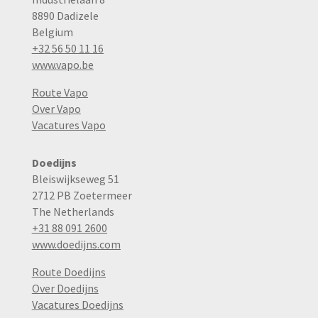
8890 Dadizele
Belgium
+32 56 50 11 16
www.vapo.be
Route Vapo
Over Vapo
Vacatures Vapo
Doedijns
Bleiswijkseweg 51
2712 PB Zoetermeer
The Netherlands
+31 88 091 2600
www.doedijns.com
Route Doedijns
Over Doedijns
Vacatures Doedijns