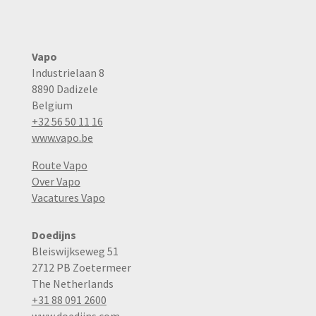
Vapo
Industrielaan 8
8890 Dadizele
Belgium
+32 56 50 11 16
www.vapo.be
Route Vapo
Over Vapo
Vacatures Vapo
Doedijns
Bleiswijkseweg 51
2712 PB Zoetermeer
The Netherlands
+31 88 091 2600