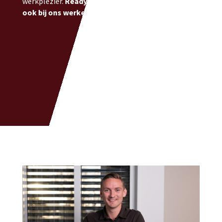
werkplezier.
Ready to push the horizon? Kom dan
ook bij ons werken!