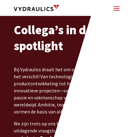
Collega’s in de
spotlight
Bij Vydraulics draait het om onze mensen. Zij maken
het verschil! Van technologische
productontwikkeling tot het uitvoeren van
innovatieve projecten—samen werken we met
passie en vakmanschap voor onze klanten
wereldwijd. Ambitie, teamwork en vertrouwen
vormen de basis van alles wat we doen.
We zijn trots op ons bedrijf, het werken aan
uitdagende vraagstukken geeft ons elke dag