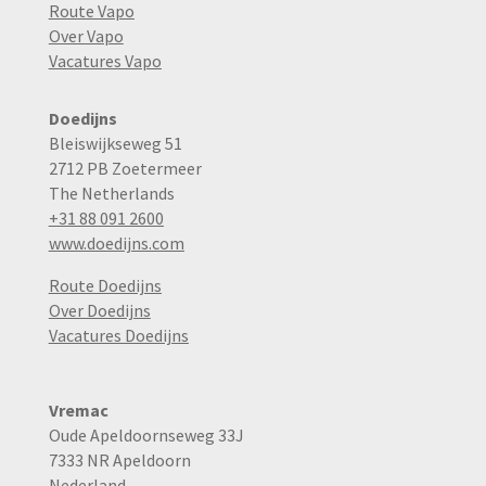
Route Vapo
Over Vapo
Vacatures Vapo
Doedijns
Bleiswijkseweg 51
2712 PB Zoetermeer
The Netherlands
+31 88 091 2600
www.doedijns.com
Route Doedijns
Over Doedijns
Vacatures Doedijns
Vremac
Oude Apeldoornseweg 33J
7333 NR Apeldoorn
Nederland